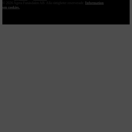
© 2026 Agera Funäsdalen AB. Alla rättigheter reserverade.
Information
om cookies.