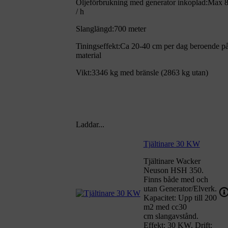
Oljeförbrukning med generator inkoplad:
Max 8,
/ h
Slanglängd:
700 meter
Tiningseffekt:
Ca 20-40 cm per dag beroende p
material
Vikt:
3346 kg med bränsle (2863 kg utan)
Laddar...
Tjältinare 30 KW
Tjältinare Wacker
Neuson HSH 350.
Finns både med och
utan Generator/Elverk.
Kapacitet: Upp till 200
m2 med cc30
cm slangavstånd.
Effekt: 30 KW. Drift: