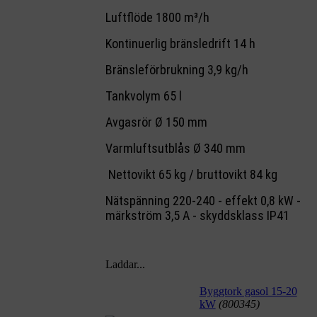
Luftflöde 1800 m³/h
Kontinuerlig bränsledrift 14 h
Bränsleförbrukning 3,9 kg/h
Tankvolym 65 l
Avgasrör Ø 150 mm
Varmluftsutblås Ø 340 mm
Nettovikt 65 kg / bruttovikt 84 kg
Nätspänning 220-240 - effekt 0,8 kW -
märkström 3,5 A
- skyddsklass IP41
Laddar...
Byggtork gasol 15-20
kW
(800345)