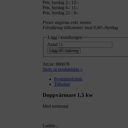
Pris, hyrdag 2-: 12:-
Pris, hyrdag 6-: 11:-
Pris, hyrdag 21-: 8:-
Priser angivna exkl. moms.
Försäkring tillkommer med 0,60:-/hyrdag
Lägg i kundkorgen
Antal:
Lägg till i bokning
Art.nr: 800078
Skriv ut produktsida »
Produktinfo
Info
Tillbehör
Doppvärmare 1,5 kw
Med termostat
Laddar...