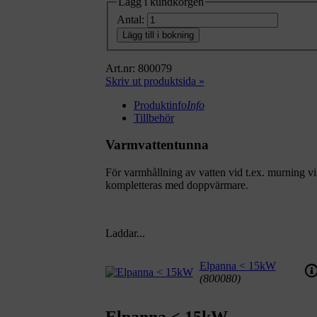
Lägg i kundkorgen
Antal:
Lägg till i bokning
Art.nr: 800079
Skriv ut produktsida »
Produktinfo
Info
Tillbehör
Varmvattentunna
För varmhållning av vatten vid t.ex. murning vin
kompletteras med doppvärmare.
Laddar...
Elpanna < 15kW
(800080)