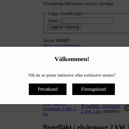
Försäkring tillkommer med 6:-/hyrdag
Lägg i kundkorgen
Antal:
Lägg till i bokning
Art.nr: 800087
Skriv ut produktsida »
Produktinfo
Info
Välkommen!
Tjältiningsmatta 1x3 m 1 kw, 230v
Vill du se priser inklusive eller exklusive moms?
Denna produkt har ingen beskrivning.
Privatkund
Företagskund
Laddar...
Byggfläkt / elvärmare
2 kW 1-fas
(800069)
Byggfläkt / elvärmare 2 kW 1