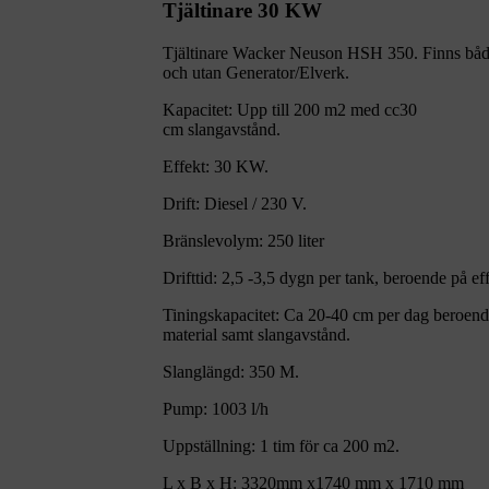
Tjältinare 30 KW
Tjältinare Wacker Neuson HSH 350. Finns bå
och utan Generator/Elverk.
Kapacitet: Upp till 200 m2 med cc30
cm slangavstånd.
Effekt: 30 KW.
Drift: Diesel / 230 V.
Bränslevolym: 250 liter
Drifttid: 2,5 -3,5 dygn per tank, beroende på ef
Tiningskapacitet: Ca 20-40 cm per dag beroend
material samt slangavstånd.
Slanglängd: 350 M.
Pump: 1003 l/h
Uppställning: 1 tim för ca 200 m2.
L x B x H: 3320mm x1740 mm x 1710 mm