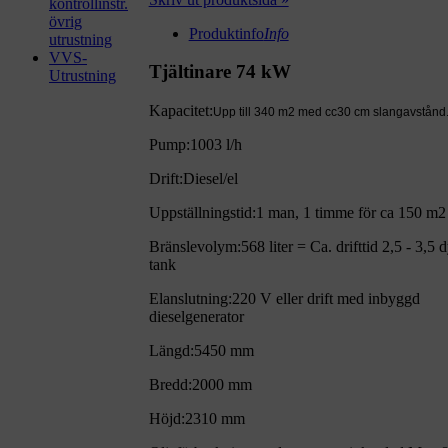
kontrollinstr.
övrig
Produktinfo
Info
utrustning
VVS-
Tjältinare 74 kW
Utrustning
Kapacitet:
Upp till 340 m2 med cc30 cm slangavstånd
Pump:
1003 l/h
Drift:
Diesel/el
Uppställningstid:
1 man, 1 timme för ca 150 m
2
Bränslevolym:
568 liter = Ca. drifttid 2,5 - 3,5 
tank
Elanslutning:
220 V eller drift med inbyggd
dieselgenerator
Längd:
5450 mm
Bredd:
2000 mm
Höjd:
2310 mm