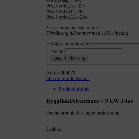
Pris hyrdag 1:
96:-
Pris, hyrdag 2-: 32:-
Pris, hyrdag 6-: 28:-
Pris, hyrdag 21-: 20:-
Priser angivna exkl. moms.
Försäkring tillkommer med 1,60:-/hyrdag
Lägg i kundkorgen
Antal:
Lägg till i bokning
Art.nr: 800072
Skriv ut produktsida »
Produktinfo
Info
Byggfläkt/elvärmare < 9 kW 3-fas
Denna produkt har ingen beskrivning.
Laddar...