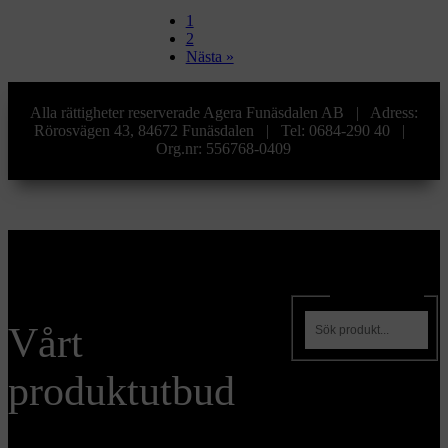
1
2
Nästa »
Alla rättigheter reserverade Agera Funäsdalen AB | Adress:
Rörosvägen 43, 84672 Funäsdalen | Tel: 0684-290 40 |
Org.nr: 556768-0409
Sök produkter
Vårt
produktutbud