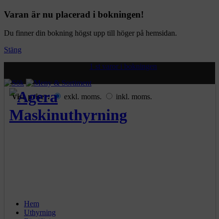
Varan är nu placerad i bokningen!
Du finner din bokning högst upp till höger på hemsidan.
Stäng
1 st varor i bokningen
Visa priser:
exkl. moms.
inkl. moms.
Hem
Uthyrning