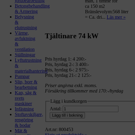
jordbearbetning
man, 1 timme för
Betongbehandling
ca 150 m2
& Armering
Bränslevolym:568 liter
Belysning
= Ca. dri...
Läs mer »
&
elutrustning
Värme,
Tjältinare 74 kW
avfuktning
&
ventilation
Ställningar
Pris hyrdag 1:
4 200:-
Lyftutrustning
Pris, hyrdag 2-: 3 400:-
&
Pris, hyrdag 6-: 2 975:-
materialhantering
Pris, hyrdag 21-: 2 125:-
Pumpar
Slip, borr &
Priser angivna exkl. moms.
bearbetning
Försäkring tillkommer med 170:-/hyrdag
Kap, såg &
svets
Lägg i kundkorgen
maskiner
Antal:
Infästning
Stoftavskiljare,
Lägg till i bokning
rengöring
& bodar
Art.nr: 800453
Mät &
Skriv ut produktsida »