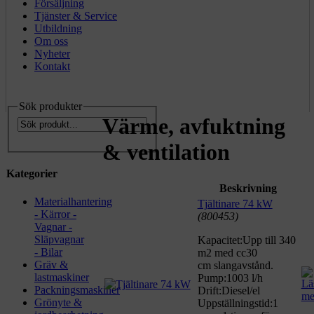
Försäljning
Tjänster & Service
Utbildning
Om oss
Nyheter
Kontakt
Sök produkter
Värme, avfuktning
& ventilation
Kategorier
Beskrivning
Materialhantering
Tjältinare 74 kW
- Kärror -
(800453)
Vagnar -
Släpvagnar
Kapacitet:Upp till 340
- Bilar
m2 med cc30
Gräv &
cm slangavstånd.
lastmaskiner
Pump:1003 l/h
Packningsmaskiner
Drift:Diesel/el
Grönyte &
Uppställningstid:1