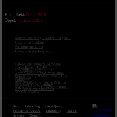
Boka direkt:
0684-290 40
Öppet:
Vardagar 6.45-17
Materialhantering - Kärror - Vagnar...
Gräv & lastmaskiner
Packningsmaskiner
Grönyte & jordbearbetning
Betongbehandling & Armering
•
Rullställningar i aluminium
Belysning & elutrustning
•
Fasadställningar
Värme, avfuktning & ventilation
Lyftutrustning & materialhantering
Ställningar
Infästning
Pumpar
Stoftavskiljare, rengöring & bodar
Slip, borr & bearbetning
Mät & kontrollinstr. övrig utrustni...
Kap, såg & svets maskiner
VVS-Utrustning
Hem
Uthyrning
Försäljning
Tjänster & Service
Utbildning
Om oss
Nyheter
Kontakt