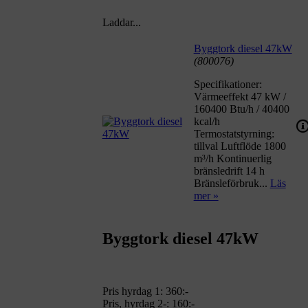
Laddar...
Byggtork diesel 47kW
(800076)
Specifikationer:
Värmeeffekt 47 kW /
160400 Btu/h / 40400
kcal/h
Termostatstyrning:
tillval Luftflöde 1800
m³/h Kontinuerlig
bränsledrift 14 h
Bränsleförbruk...
Läs
mer »
Byggtork diesel 47kW
Pris hyrdag 1:
360:-
Pris, hyrdag 2-: 160:-