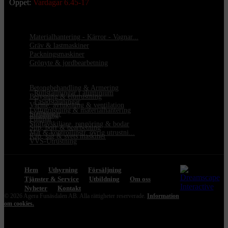
Öppet:
Vardagar 6.45-17
Materialhantering - Kärror - Vagnar...
Gräv & lastmaskiner
Packningsmaskiner
Grönyte & jordbearbetning
Betongbehandling & Armering
•
Rullställningar i aluminium
Belysning & elutrustning
•
Fasadställningar
Värme, avfuktning & ventilation
Lyftutrustning & materialhantering
Ställningar
Infästning
Pumpar
Stoftavskiljare, rengöring & bodar
Slip, borr & bearbetning
Mät & kontrollinstr. övrig utrustni...
Kap, såg & svets maskiner
VVS-Utrustning
Hem
Uthyrning
Försäljning
Tjänster & Service
Utbildning
Om oss
Nyheter
Kontakt
© 2026 Agera Funäsdalen AB. Alla rättigheter reserverade.
Information
om cookies.