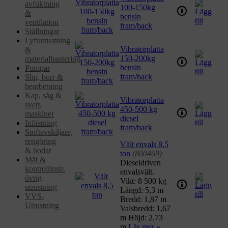
avfuktning
100-150kg
&
bensin
ventilation
fram/back
Ställningar
Lyftutrustning
Vibratorplatta
&
150-200kg
materialhantering
bensin
Pumpar
fram/back
Slip, borr &
bearbetning
Kap, såg &
Vibratorplatta
svets
450-500 kg
maskiner
diesel
Infästning
fram/back
Stoftavskiljare,
rengöring
Vält envals 8,5
& bodar
ton
(800469)
Mät &
Dieseldriven
kontrollinstr.
envalsvält.
övrig
Vikt: 8 500 kg
utrustning
Längd: 5,3 m
VVS-
Bredd: 1,87 m
Utrustning
Valsbredd: 1,67
m Höjd: 2,73
m
Läs mer »