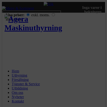
Inga varor i
bokningen
Visa priser:
exkl. moms.
inkl. moms.
Hem
Uthyrning
Försäljning
Tjänster & Service
Utbildning
Om oss
Nyheter
Kontakt