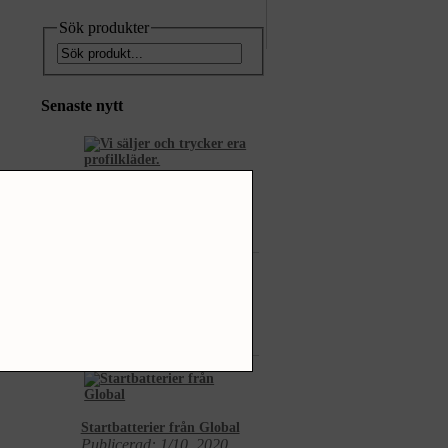
Sök produkter
Senaste nytt
Vi säljer och trycker era
profilkläder.
Publicerad: 25/4, 2022
Vi säljer och servar
Cinderella
förbränningstoaletter.
Publicerad: 1/2, 2022
Startbatterier från Global
Publicerad: 1/10, 2020