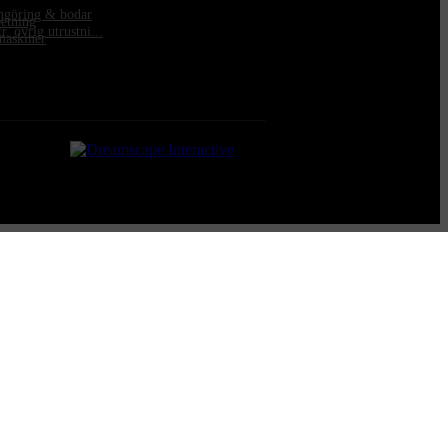
engöring & bodar
betning
. övrig utrustni...
maskiner