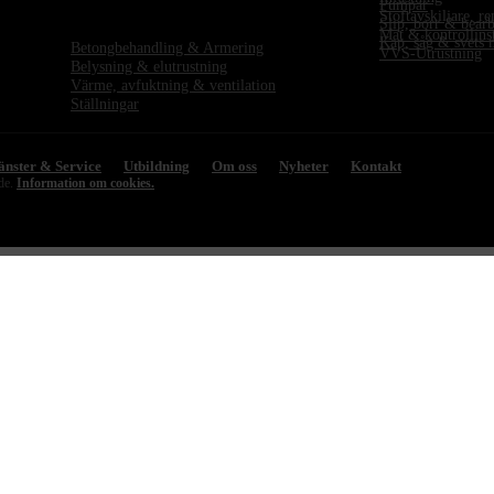
Pumpar
Stoftavskiljare, r
Slip, borr & bear
Mät & kontrollinstr
Kap, såg & svets 
Betongbehandling & Armering
VVS-Utrustning
Belysning & elutrustning
Värme, avfuktning & ventilation
Ställningar
änster & Service
Utbildning
Om oss
Nyheter
Kontakt
ade.
Information om cookies.