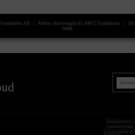
era Funäsdalen AB | Adress: Rörosvägen 43, 84672 Funäsdalen | Te
0409
bud
•
Rullställningar 
•
Fasadställningar
Lyftutrustning & 
Infästning