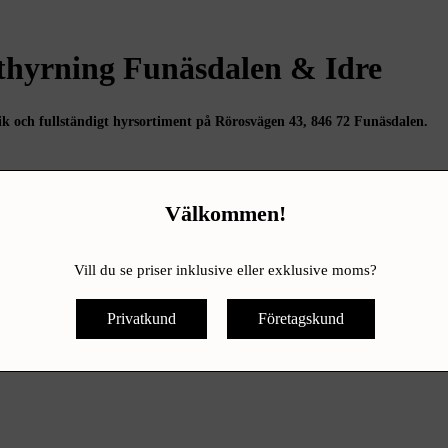
hyrning Funäsdalen & Idre
tik och fullständigt hyrsortiment på Rörosvägen 43, 846 72 Funäsdalen.
Välkommen!
ibutik och uthyrning på Ljunghemsvägen 8, 797 92 Idre.
Vill du se priser inklusive eller exklusive moms?
hstängt 12.00-13.00
Privatkund
Företagskund