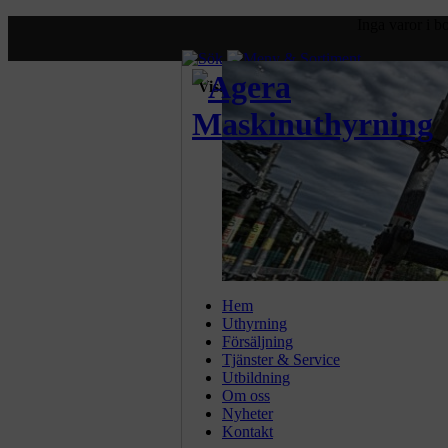
Inga varor i 
Visa priser:
exkl. moms.
inkl.
Hem
Uthyrning
Försäljning
Tjänster & Service
Utbildning
Om oss
Nyheter
Kontakt