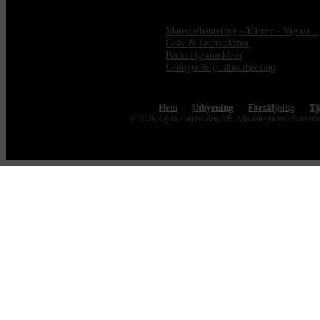
Materialhantering - Kärror - Vagnar...
Gräv & lastmaskiner
Packningsmaskiner
Grönyte & jordbearbetning
Hem
Uthyrning
Försäljning
Tj
© 2026 Agera Funäsdalen AB. Alla rättigheter reserver