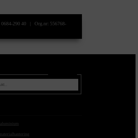
l: 0684-290 40 | Org.nr: 556768-
Sök produkter
i aluminium
materialhantering