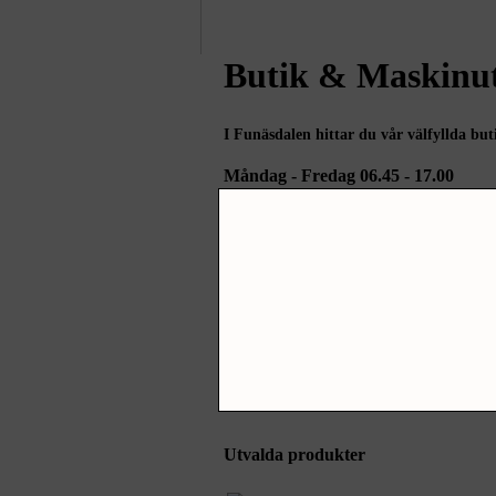
Butik & Maskinut
I Funäsdalen hittar du vår välfyllda bu
Måndag - Fredag 06.45 - 17.00
Tel: 0684-29040
I Idre hittar du vår hyresdepå med min
Måndag - Fredag 07.00 - 16.00 Lunc
Tel: 0253-100 47
Utvalda produkter