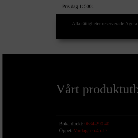
Pris dag 1:
500:-
Alla rättigheter reserverade Ag
Vårt produktut
Boka direkt:
0684-290 40
Öppet:
Vardagar 6.45-17