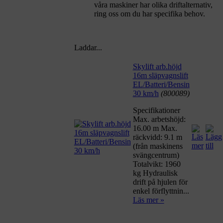
våra maskiner har olika driftalternativ,
ring oss om du har specifika behov.
Laddar...
Skylift arb.höjd
16m släpvagnslift
EL/Batteri/Bensin
30 km/h
(800089)
Specifikationer
Max. arbetshöjd:
16.00 m Max.
räckvidd: 9.1 m
(från maskinens
svängcentrum)
Totalvikt: 1960
kg Hydraulisk
drift på hjulen för
enkel förflyttnin...
Läs mer »