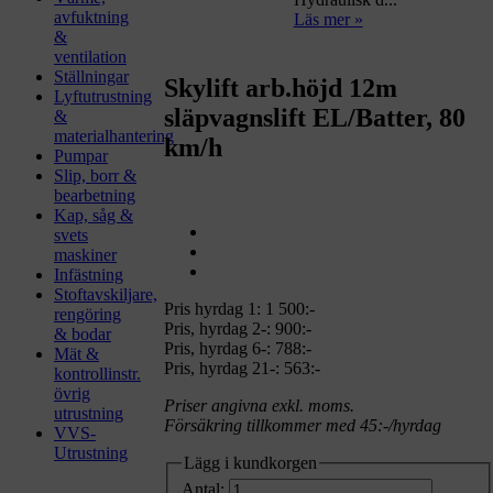
avfuktning
Läs mer »
&
ventilation
Ställningar
Skylift arb.höjd 12m
Lyftutrustning
släpvagnslift EL/Batter, 80
&
materialhantering
km/h
Pumpar
Slip, borr &
bearbetning
Kap, såg &
svets
maskiner
Infästning
Stoftavskiljare,
Pris hyrdag 1:
1 500:-
rengöring
Pris, hyrdag 2-: 900:-
& bodar
Pris, hyrdag 6-: 788:-
Mät &
Pris, hyrdag 21-: 563:-
kontrollinstr.
övrig
Priser angivna exkl. moms.
utrustning
Försäkring tillkommer med 45:-/hyrdag
VVS-
Utrustning
Lägg i kundkorgen
Antal: