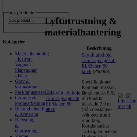
Sök produkter
Lyftutrustning &
materialhantering
Kategorier
Beskrivning
Materialhantering
Skylift arb.höjd
- Kärror -
12m släpvagnslift
Vagnar -
EL/Batter, 80
Släpvagnar
km/h
(800088)
- Bilar
Gräv &
Specifikationer
lastmaskiner
Kompakt maskin,
Packningsmaskiner
längd endast 5.52
Grönyte &
m Utmärkt
jordbearbetning
räckvidd 7.9 m
Betongbehandling
(från maskinens
& Armering
svängcentrum)
Belysning
rund korg
&
Korgkapacitet
elutrustning
120 kg, en person
Värme,
Hydraulisk d...