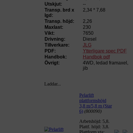
Utskjut:
--
Transp. brd x
2,34 * 7,68
lgd:
Transp. höjd:
2,26
Maxlast:
230
Vikt:
7650
Drivning:
Diesel
Tillverkare:
JLG
PDF:
Ytterligare spec PDF
Handbok:
Handbok pdf
Övrigt:
4WD, ledad framaxel,
jib
Laddar...
Pelarlift
plattformshöjd
3,8 m/5,8 m (Star
6)
(800090)
Arbetshöjd: 5,8.
Plattf. höjd: 3,8.
Plattform yta: