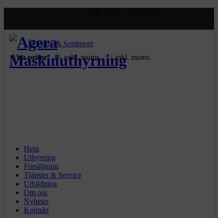
Inga varor i bokningen
Visa priser:
exkl. moms.
inkl. moms.
Hem
Uthyrning
Försäljning
Tjänster & Service
Utbildning
Om oss
Nyheter
Kontakt