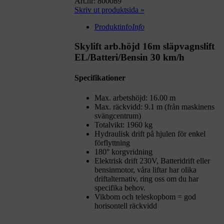
Art.nr: 800089
Skriv ut produktsida »
Produktinfo
Info
Skylift arb.höjd 16m släpvagnslift
EL/Batteri/Bensin 30 km/h
Specifikationer
Max. arbetshöjd: 16.00 m
Max. räckvidd: 9.1 m (från maskinens
svängcentrum)
Totalvikt: 1960 kg
Hydraulisk drift på hjulen för enkel
förflyttning
180° korgvridning
Elektrisk drift 230V, Batteridrift eller
bensinmotor, våra liftar har olika
driftalternativ, ring oss om du har
specifika behov.
Vikbom och teleskopbom = god
horisontell räckvidd