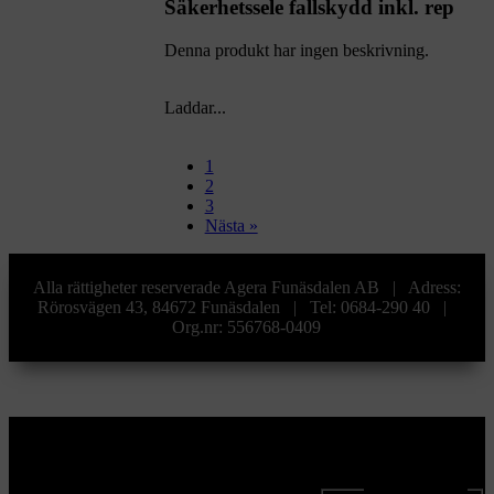
Säkerhetssele fallskydd inkl. rep
Denna produkt har ingen beskrivning.
Laddar...
1
2
3
Nästa »
Alla rättigheter reserverade Agera Funäsdalen AB | Adress:
Rörosvägen 43, 84672 Funäsdalen | Tel: 0684-290 40 |
Org.nr: 556768-0409
Sök produkter