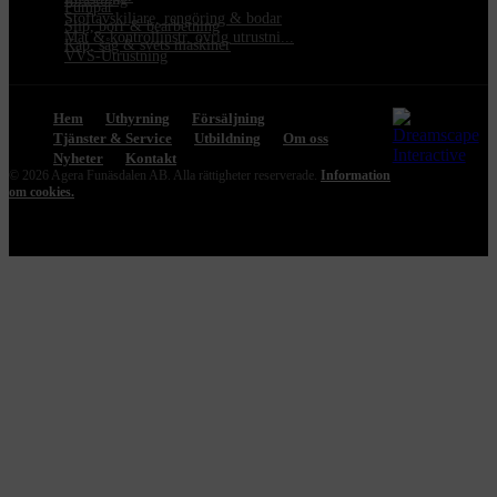
Pumpar
Stoftavskiljare, rengöring & bodar
Slip, borr & bearbetning
Mät & kontrollinstr. övrig utrustni...
Kap, såg & svets maskiner
VVS-Utrustning
Hem
Uthyrning
Försäljning
Tjänster & Service
Utbildning
Om oss
Nyheter
Kontakt
© 2026 Agera Funäsdalen AB. Alla rättigheter reserverade.
Information
om cookies.