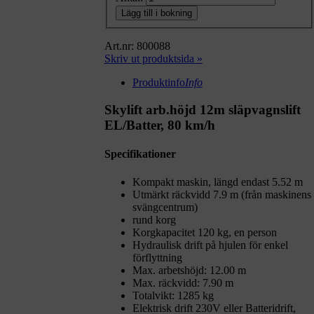
Lägg till i bokning
Art.nr: 800088
Skriv ut produktsida »
Produktinfo
Info
Skylift arb.höjd 12m släpvagnslift
EL/Batter, 80 km/h
Specifikationer
Kompakt maskin, längd endast 5.52 m
Utmärkt räckvidd 7.9 m (från maskinens
svängcentrum)
rund korg
Korgkapacitet 120 kg, en person
Hydraulisk drift på hjulen för enkel
förflyttning
Max. arbetshöjd: 12.00 m
Max. räckvidd: 7.90 m
Totalvikt: 1285 kg
Elektrisk drift 230V eller Batteridrift,