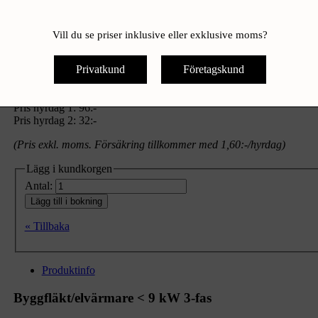
Vill du se priser inklusive eller exklusive moms?
Byggfläkt/elvärmare < 9 kW 3-
Privatkund
Företagskund
Pris hyrdag 1:
96:-
Pris hyrdag 2:
32:-
(Pris exkl. moms. Försäkring tillkommer med 1,60:-/hyrdag)
Lägg i kundkorgen
Antal:
Lägg till i bokning
« Tillbaka
Produktinfo
Byggfläkt/elvärmare < 9 kW 3-fas