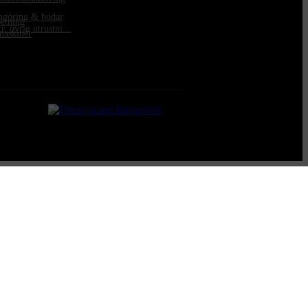
engöring & bodar
betning
. övrig utrustni...
maskiner