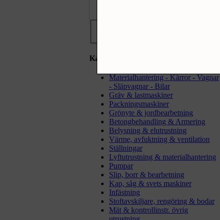
Sök produkter
Kategorier
Materialhantering - Kärror - Vagnar
- Släpvagnar - Bilar
Gräv & lastmaskiner
Packningsmaskiner
Grönyte & jordbearbetning
Betongbehandling & Armering
Belysning & elutrustning
Värme, avfuktning & ventilation
Ställningar
Lyftutrustning & materialhantering
Pumpar
Slip, borr & bearbetning
Kap, såg & svets maskiner
Infästning
Stoftavskiljare, rengöring & bodar
Mät & kontrollinstr. övrig
utrustning