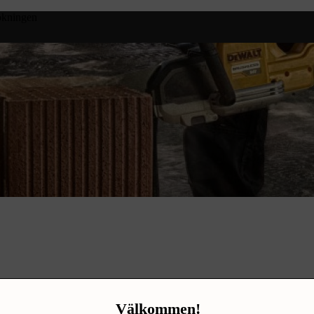
bokningen
 moms.
Välkommen!