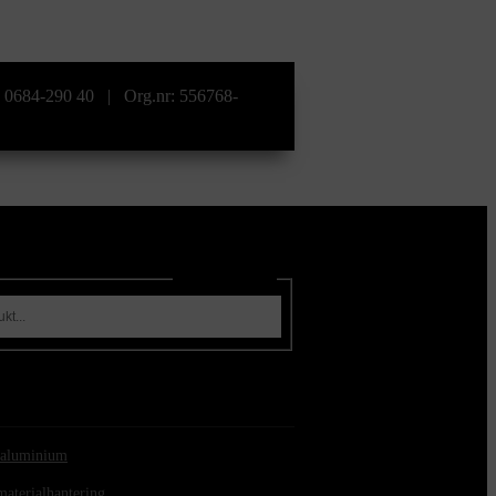
l: 0684-290 40 | Org.nr: 556768-
Sök produkter
i aluminium
materialhantering