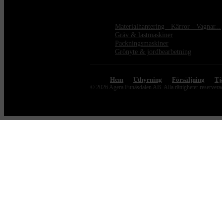
Materialhantering - Kärror - Vagnar...
Gräv & lastmaskiner
Packningsmaskiner
Grönyte & jordbearbetning
Hem
Uthyrning
Försäljning
Tj
© 2026 Agera Funäsdalen AB. Alla rättigheter reserver