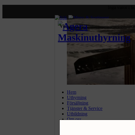
Inga varor i 
Visa priser:
exkl. moms.
inkl.
Hem
Uthyrning
Försäljning
Tjänster & Service
Utbildning
Om oss
Nyheter
Kontakt