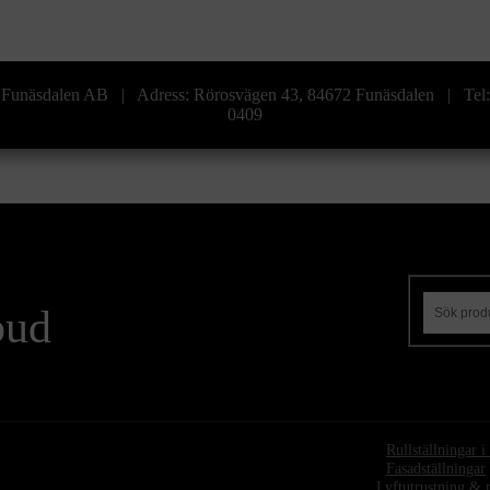
era Funäsdalen AB | Adress: Rörosvägen 43, 84672 Funäsdalen | Te
0409
bud
•
Rullställningar 
•
Fasadställningar
Lyftutrustning & 