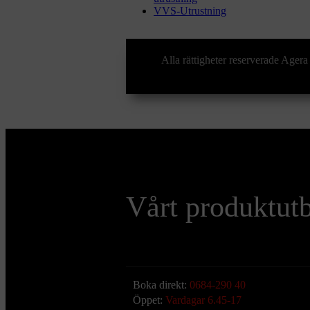
VVS-Utrustning
Alla rättigheter reserverade Ag
Vårt produktut
Boka direkt:
0684-290 40
Öppet:
Vardagar 6.45-17