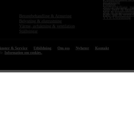
Infästning
Pumpar
Stoftavskiljare, r
Slip, borr & bear
Mät & kontrollinstr
Kap, såg & svets 
Betongbehandling & Armering
VVS-Utrustning
Belysning & elutrustning
Värme, avfuktning & ventilation
Ställningar
änster & Service
Utbildning
Om oss
Nyheter
Kontakt
ade.
Information om cookies.