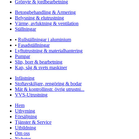
Grönyte & jordbearbetning
Betongbehandling & Armering
Belysning & elutrustning
Värme, avfuktning & ventilation
Ställningar
•
Rullställningar i aluminium
•
Fasadställningar
Lyftutrustning & materialhantering
Pumpar
Slip, borr & bearbetning
Kap, såg & svets maskiner
Infästning
Stoftavskiljare, rengöring & bodar
Mät & kontrollinstr. övrig utrustni...
VVS-Utrustning
Hem
Uthyrning
Försäljning
Tjänster & Service
Utbildning
Om oss
Nyheter