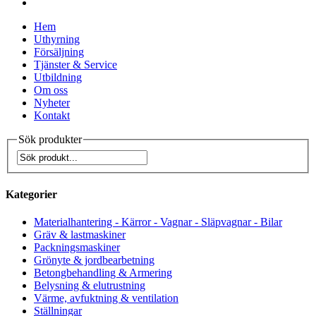
Hem
Uthyrning
Försäljning
Tjänster & Service
Utbildning
Om oss
Nyheter
Kontakt
Sök produkter
Kategorier
Materialhantering - Kärror - Vagnar - Släpvagnar - Bilar
Gräv & lastmaskiner
Packningsmaskiner
Grönyte & jordbearbetning
Betongbehandling & Armering
Belysning & elutrustning
Värme, avfuktning & ventilation
Ställningar