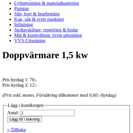
Lyftutrustning & materialhantering
Pumpar
Slip, borr & bearbetning
Kap, såg & svets maskiner
Infästning
Stoftavskiljare, rengöring & bodar
Mät & kontrollinstr. övrig utrustning
VVS-Utrustning
Doppvärmare 1,5 kw
Pris hyrdag 1:
76:-
Pris hyrdag 2:
12:-
(Pris exkl. moms. Försäkring tillkommer med 0,60:-/hyrdag)
Lägg i kundkorgen
Antal:
Lägg till i bokning
« Tillbaka