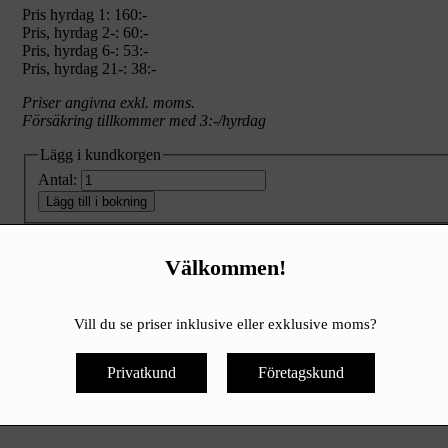
Pris hyrdag 1:
160:-
Pris, hyrdag 2-: 60:-
Pris, hyrdag 6-: 53:-
Pris, hyrdag 21-: 38:-
Priser angivna exkl. moms.
Försäkring tillkommer med 3:-/hyrdag
Lägg i kundkorgen
Antal:
Lägg till i bokning
Skriv ut produktsida »
Välkommen!
Produktinfo
Info
Bandslip
Vill du se priser inklusive eller exklusive moms?
Tänk på att inte belasta slipen för hårt, en bränd slipmotor ersätts in
Privatkund
Företagskund
Ska du slipa ett golv? - hyr istället en riktig
golvslip
!