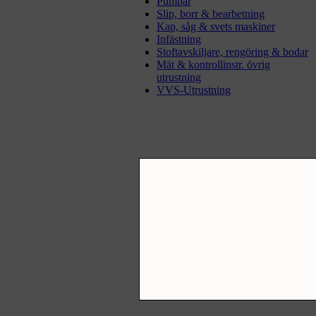
Pumpar
Slip, borr & bearbetning
Kap, såg & svets maskiner
Infästning
Stoftavskiljare, rengöring & bodar
Mät & kontrollinstr. övrig
utrustning
VVS-Utrustning