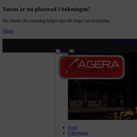
Varan är nu placerad i bokningen!
Du finner din bokning högst upp till höger på hemsidan.
Stäng
1 st varor i b
Visa priser:
exkl. moms.
inkl.
Hem
Uthyrning