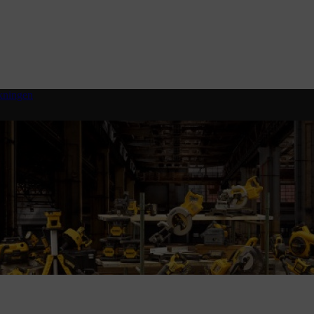
okningen
 moms.