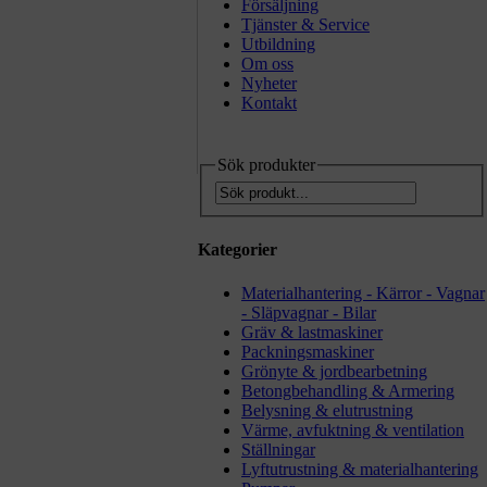
Försäljning
Tjänster & Service
Utbildning
Om oss
Nyheter
Kontakt
Sök produkter
Kategorier
Materialhantering - Kärror - Vagnar
- Släpvagnar - Bilar
Gräv & lastmaskiner
Packningsmaskiner
Grönyte & jordbearbetning
Betongbehandling & Armering
Belysning & elutrustning
Värme, avfuktning & ventilation
Ställningar
Lyftutrustning & materialhantering