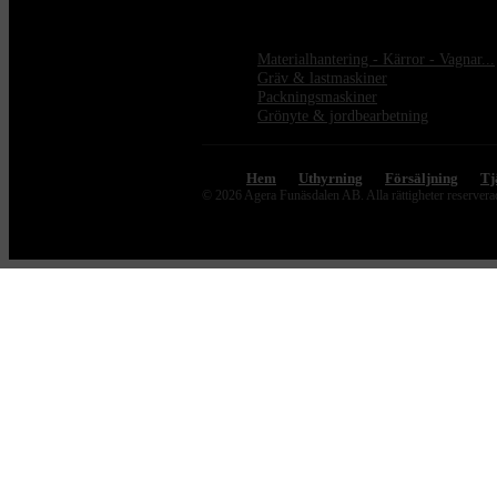
Materialhantering - Kärror - Vagnar...
Gräv & lastmaskiner
Packningsmaskiner
Grönyte & jordbearbetning
Hem
Uthyrning
Försäljning
Tj
© 2026 Agera Funäsdalen AB. Alla rättigheter reserver