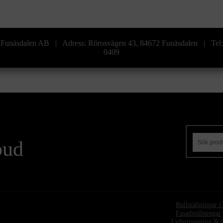
era Funäsdalen AB | Adress: Rörosvägen 43, 84672 Funäsdalen | Te
0409
bud
•
Rullställningar 
•
Fasadställningar
Lyftutrustning & 