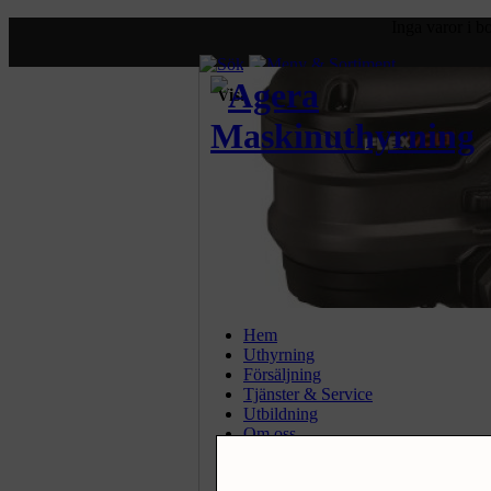
Inga varor i 
Visa priser:
exkl. moms.
inkl.
Hem
Uthyrning
Försäljning
Tjänster & Service
Utbildning
Om oss
Nyheter
Kontakt