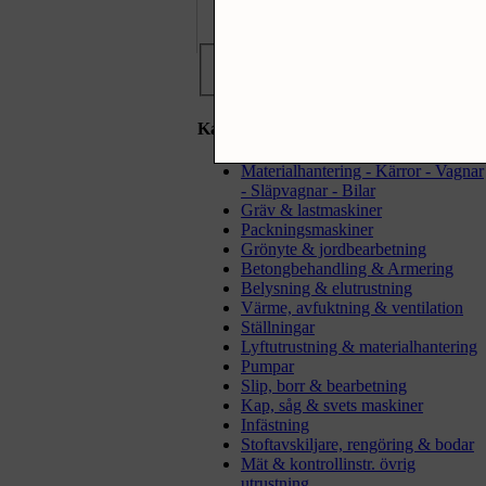
Sök produkter
Kategorier
Materialhantering - Kärror - Vagnar
- Släpvagnar - Bilar
Gräv & lastmaskiner
Packningsmaskiner
Grönyte & jordbearbetning
Betongbehandling & Armering
Belysning & elutrustning
Värme, avfuktning & ventilation
Ställningar
Lyftutrustning & materialhantering
Pumpar
Slip, borr & bearbetning
Kap, såg & svets maskiner
Infästning
Stoftavskiljare, rengöring & bodar
Mät & kontrollinstr. övrig
utrustning