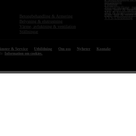
Infästning
Pumpar
Stoftavskiljare, r
Slip, borr & bear
Mät & kontrollinstr
Kap, såg & svets 
Betongbehandling & Armering
VVS-Utrustning
Belysning & elutrustning
Värme, avfuktning & ventilation
Ställningar
änster & Service
Utbildning
Om oss
Nyheter
Kontakt
ade.
Information om cookies.