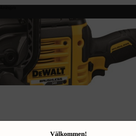
bokningen
 moms.
Välkommen!