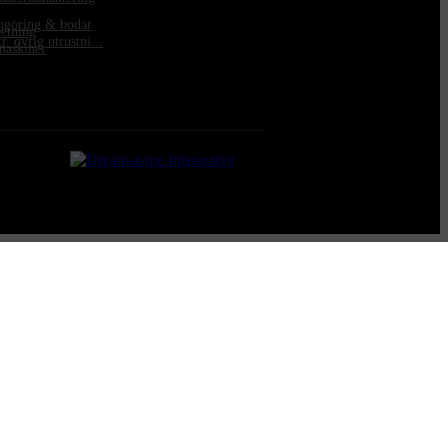
engöring & bodar
betning
. övrig utrustni...
maskiner