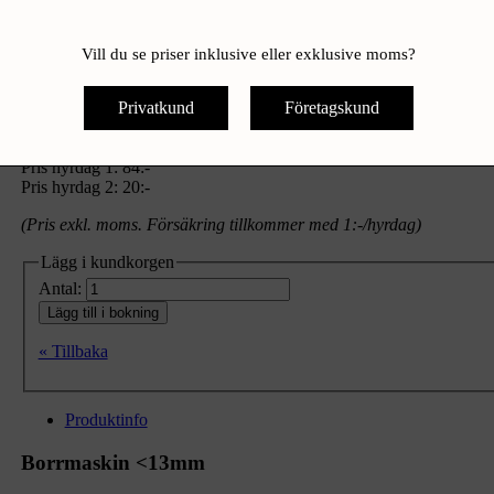
Vill du se priser inklusive eller exklusive moms?
Borrmaskin <13mm
Privatkund
Företagskund
Pris hyrdag 1:
84:-
Pris hyrdag 2:
20:-
(Pris exkl. moms. Försäkring tillkommer med 1:-/hyrdag)
Lägg i kundkorgen
Antal:
Lägg till i bokning
« Tillbaka
Produktinfo
Borrmaskin <13mm