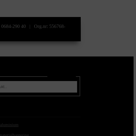
l: 0684-290 40 | Org.nr: 556768-
Sök produkter
i aluminium
materialhantering