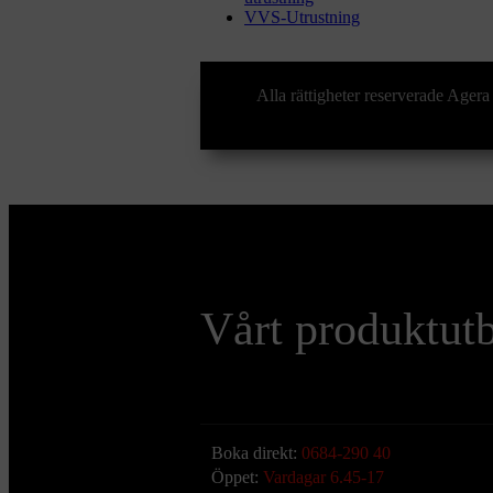
VVS-Utrustning
Alla rättigheter reserverade Ag
Vårt produktut
Boka direkt:
0684-290 40
Öppet:
Vardagar 6.45-17