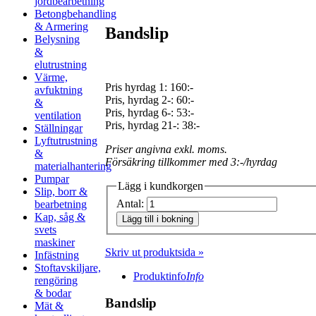
jordbearbetning
Betongbehandling
& Armering
Bandslip
Belysning
&
elutrustning
Värme,
Pris hyrdag 1:
160:-
avfuktning
Pris, hyrdag 2-: 60:-
&
Pris, hyrdag 6-: 53:-
ventilation
Pris, hyrdag 21-: 38:-
Ställningar
Lyftutrustning
Priser angivna exkl. moms.
&
Försäkring tillkommer med 3:-/hyrdag
materialhantering
Pumpar
Lägg i kundkorgen
Slip, borr &
Antal:
bearbetning
Kap, såg &
Lägg till i bokning
svets
maskiner
Skriv ut produktsida »
Infästning
Stoftavskiljare,
Produktinfo
Info
rengöring
& bodar
Bandslip
Mät &