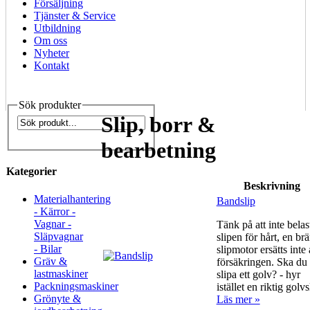
Försäljning
Tjänster & Service
Utbildning
Om oss
Nyheter
Kontakt
Sök produkter
Slip, borr &
bearbetning
Kategorier
Beskrivning
Materialhantering
Bandslip
- Kärror -
Vagnar -
Tänk på att inte belas
Släpvagnar
slipen för hårt, en br
- Bilar
slipmotor ersätts inte
Gräv &
försäkringen. Ska du
lastmaskiner
slipa ett golv? - hyr
Packningsmaskiner
istället en riktig golvs
Grönyte &
Läs mer »