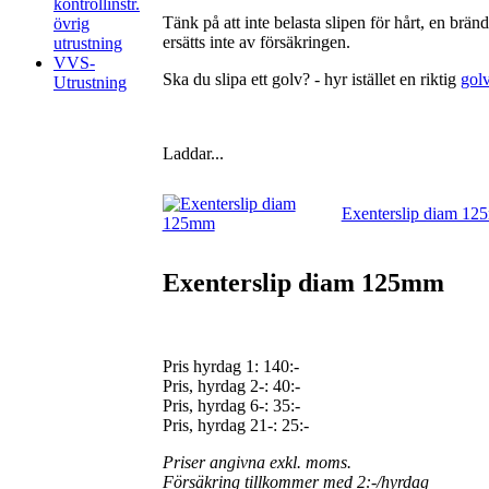
kontrollinstr.
Tänk på att inte belasta slipen för hårt, en brän
övrig
ersätts inte av försäkringen.
utrustning
VVS-
Ska du slipa ett golv? - hyr istället en riktig
golv
Utrustning
Laddar...
Exenterslip diam 1
Exenterslip diam 125mm
Pris hyrdag 1:
140:-
Pris, hyrdag 2-: 40:-
Pris, hyrdag 6-: 35:-
Pris, hyrdag 21-: 25:-
Priser angivna exkl. moms.
Försäkring tillkommer med 2:-/hyrdag