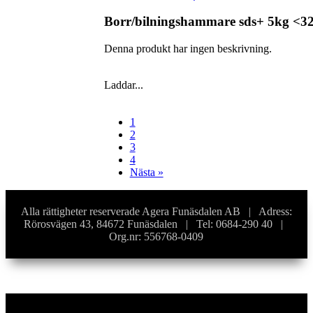
Borr/bilningshammare sds+ 5kg <
Denna produkt har ingen beskrivning.
Laddar...
1
2
3
4
Nästa »
Alla rättigheter reserverade Agera Funäsdalen AB | Adress:
Rörosvägen 43, 84672 Funäsdalen | Tel: 0684-290 40 |
Org.nr: 556768-0409