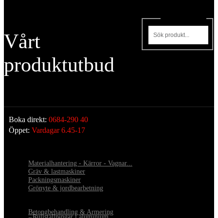
Sök produkter
Vårt
produktutbud
Boka direkt:
0684-290 40
Öppet:
Vardagar 6.45-17
Materialhantering - Kärror - Vagnar...
Gräv & lastmaskiner
Packningsmaskiner
Grönyte & jordbearbetning
Betongbehandling & Armering
•
Rullställningar i aluminium