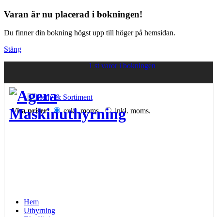
Varan är nu placerad i bokningen!
Du finner din bokning högst upp till höger på hemsidan.
Stäng
1 st varor i bokningen
Visa priser:
exkl. moms.
inkl. moms.
Hem
Uthyrning