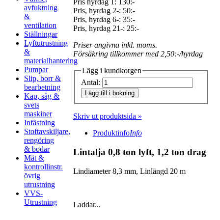
Pris hyrdag 1:
130:-
avfuktning
Pris, hyrdag 2-: 50:-
&
Pris, hyrdag 6-: 35:-
ventilation
Pris, hyrdag 21-: 25:-
Ställningar
Lyftutrustning
Priser angivna inkl. moms.
&
Försäkring tillkommer med 2,50:-/hyrdag
materialhantering
Pumpar
Lägg i kundkorgen
Slip, borr &
Antal:
bearbetning
Lägg till i bokning
Kap, såg &
svets
maskiner
Skriv ut produktsida »
Infästning
Stoftavskiljare,
Produktinfo
Info
rengöring
& bodar
Lintalja 0,8 ton lyft, 1,2 ton drag
Mät &
kontrollinstr.
Lindiameter 8,3 mm, Linlängd 20 m
övrig
utrustning
VVS-
Utrustning
Laddar...