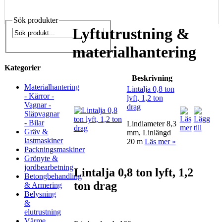
Sök produkter
Lyftutrustning &
materialhantering
Kategorier
Beskrivning
Materialhantering
Lintalja 0,8 ton
- Kärror -
lyft, 1,2 ton
Vagnar -
drag
Släpvagnar
- Bilar
Lindiameter 8,3
Gräv &
mm, Linlängd
lastmaskiner
20 m
Läs mer »
Packningsmaskiner
Grönyte &
jordbearbetning
Lintalja 0,8 ton lyft, 1,2
Betongbehandling
ton drag
& Armering
Belysning
&
elutrustning
Värme,