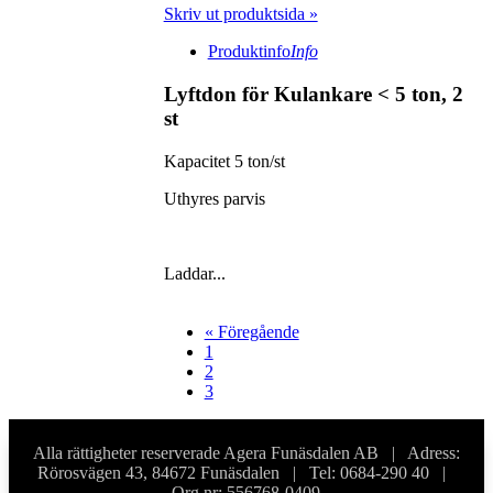
Skriv ut produktsida »
Produktinfo
Info
Lyftdon för Kulankare < 5 ton, 2
st
Kapacitet 5 ton/st
Uthyres parvis
Laddar...
« Föregående
1
2
3
Alla rättigheter reserverade Agera Funäsdalen AB | Adress:
Rörosvägen 43, 84672 Funäsdalen | Tel: 0684-290 40 |
Org.nr: 556768-0409