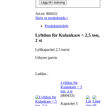
Lägg till i bokning
Art.nr: 800432
Skriv ut produktsida »
Produktinfo
Info
Lyftdon för Kulankare < 2,5 ton,
2 st
Lyftkapacitet 2,5 ton/st
Uthyres parvis
Laddar...
Lyftdon för
Kulankare < 5
ton, 2 st
(800433)
Kapacitet 5