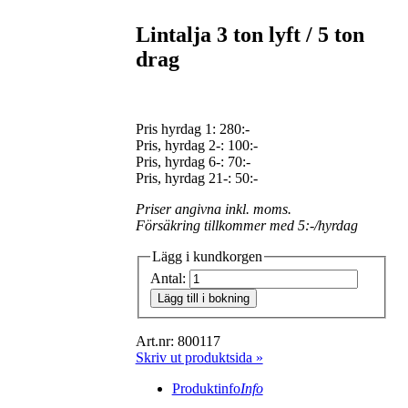
Lintalja 3 ton lyft / 5 ton
drag
Pris hyrdag 1:
280:-
Pris, hyrdag 2-: 100:-
Pris, hyrdag 6-: 70:-
Pris, hyrdag 21-: 50:-
Priser angivna inkl. moms.
Försäkring tillkommer med 5:-/hyrdag
Lägg i kundkorgen
Antal:
Lägg till i bokning
Art.nr: 800117
Skriv ut produktsida »
Produktinfo
Info