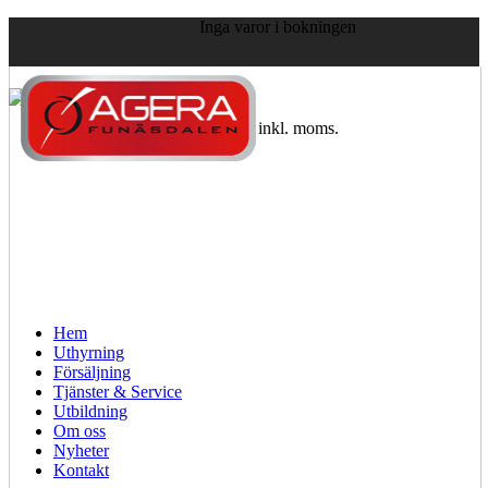
Inga varor i bokningen
Visa priser:
exkl. moms.
inkl. moms.
Hem
Uthyrning
Försäljning
Tjänster & Service
Utbildning
Om oss
Nyheter
Kontakt