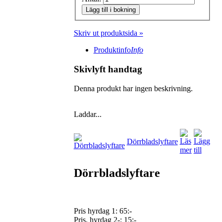
Lägg till i bokning
Skriv ut produktsida »
Produktinfo
Info
Skivlyft handtag
Denna produkt har ingen beskrivning.
Laddar...
Dörrbladslyftare
Dörrbladslyftare
Pris hyrdag 1:
65:-
Pris, hyrdag 2-: 15:-