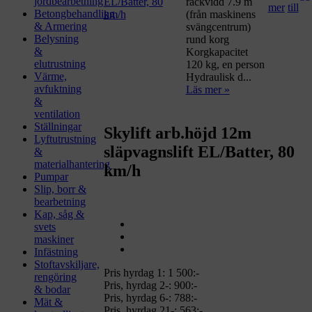
jordbearbetning
räckvidd 7.9 m
Betongbehandling
(från maskinens
& Armering
svängcentrum)
Belysning
rund korg
&
Korgkapacitet
elutrustning
120 kg, en person
Värme,
Hydraulisk d...
avfuktning
Läs mer »
&
ventilation
Ställningar
Skylift arb.höjd 12m
Lyftutrustning
släpvagnslift EL/Batter, 80
&
materialhantering
km/h
Pumpar
Slip, borr &
bearbetning
Kap, såg &
svets
maskiner
Infästning
Stoftavskiljare,
Pris hyrdag 1:
1 500:-
rengöring
Pris, hyrdag 2-: 900:-
& bodar
Pris, hyrdag 6-: 788:-
Mät &
Pris, hyrdag 21-: 563:-