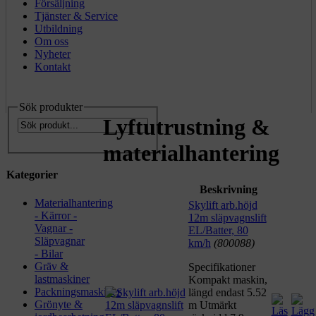
Försäljning
Tjänster & Service
Utbildning
Om oss
Nyheter
Kontakt
Sök produkter
Lyftutrustning &
materialhantering
Kategorier
Beskrivning
Materialhantering
Skylift arb.höjd
- Kärror -
12m släpvagnslift
Vagnar -
EL/Batter, 80
Släpvagnar
km/h
(800088)
- Bilar
Gräv &
Specifikationer
lastmaskiner
Kompakt maskin,
Packningsmaskiner
längd endast 5.52
Grönyte &
m Utmärkt