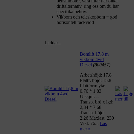
bensinmotor, våra liftar har olika
driftalternativ, ring oss om du har
specifika behov.
Vikbom och teleskopbom = god
horisontell räckvidd
Laddar...
Bomlift 17,8 m
vikbom 4wd
Diesel
(800457)
Arbetshöjd: 17,8
Plattf. höjd: 15,8
Plattform yta:
0,76 * 1,83
Utskjut: --
Transp. brd x lgd:
2,34 * 7,68
Transp. höjd:
2,26 Maxlast: 230
Vikt: 76...
Läs
mer »