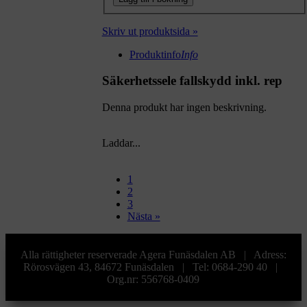
Skriv ut produktsida »
Produktinfo
Info
Säkerhetssele fallskydd inkl. rep
Denna produkt har ingen beskrivning.
Laddar...
1
2
3
Nästa »
Alla rättigheter reserverade Agera Funäsdalen AB | Adress:
Rörosvägen 43, 84672 Funäsdalen | Tel: 0684-290 40 |
Org.nr: 556768-0409