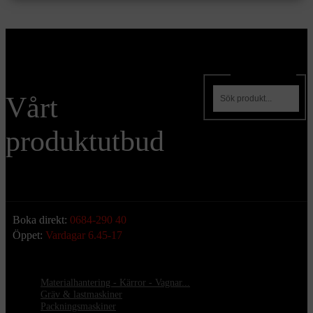
Sök produkter
Vårt
produktutbud
Boka direkt:
0684-290 40
Öppet:
Vardagar 6.45-17
Materialhantering - Kärror - Vagnar...
Gräv & lastmaskiner
Packningsmaskiner