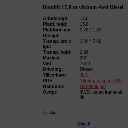
Bomlift 17,8 m vikbom 4wd Diesel
Arbetshöjd:
17,8
Plattf. höjd:
15,8
Plattform yta:
0,76 * 1,83
Utskjut:
--
Transp. brd x
2,34 * 7,68
lgd:
Transp. höjd:
2,26
Maxlast:
230
Vikt:
7650
Drivning:
Diesel
Tillverkare:
JLG
PDF:
Ytterligare spec PDF
Handbok:
Handbok pdf
Övrigt:
4WD, ledad framaxel,
jib
Laddar...
Pelarlift