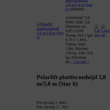
plattformshöjd
3,8 m/5,8 m (Star
6)
(800090)
Arbetshöjd: 5,8.
Plattf. höjd: 3,8.
Plattform yta:
0,85 x 0,69.
Transp. brd x lgd:
0,79 x 1,40m.
Transp. höjd:
1,8m. Maxlast:
230 kg. Vikt: 914
kg. Drivning:
Ba...
Läs mer »
Pelarlift plattformshöjd 3,8
m/5,8 m (Star 6)
Pris hyrdag 1:
840:-
Pris, hyrdag 2-: 360:-