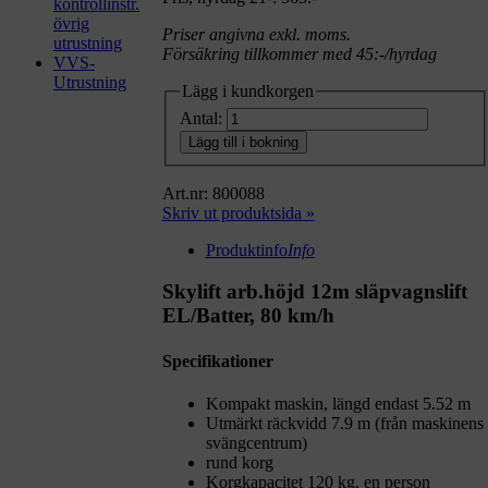
kontrollinstr.
övrig
Priser angivna exkl. moms.
utrustning
Försäkring tillkommer med 45:-/hyrdag
VVS-
Utrustning
Lägg i kundkorgen
Antal:
Lägg till i bokning
Art.nr: 800088
Skriv ut produktsida »
Produktinfo
Info
Skylift arb.höjd 12m släpvagnslift
EL/Batter, 80 km/h
Specifikationer
Kompakt maskin, längd endast 5.52 m
Utmärkt räckvidd 7.9 m (från maskinens
svängcentrum)
rund korg
Korgkapacitet 120 kg, en person