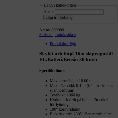
Lägg i kundkorgen
Antal:
Lägg till i bokning
Art.nr: 800089
Skriv ut produktsida »
Produktinfo
Info
Skylift arb.höjd 16m släpvagnslift
EL/Batteri/Bensin 30 km/h
Specifikationer
Max. arbetshöjd: 16.00 m
Max. räckvidd: 9.1 m (från maskinens
svängcentrum)
Totalvikt: 1960 kg
Hydraulisk drift på hjulen för enkel
förflyttning
180° korgvridning
Elektrisk drift 230V, Batteridrift eller