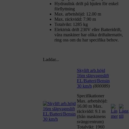
Hydraulisk drift på hjulen för enkel
förflyttning
Max. arbetshöjd: 12.00 m
Max. räckvidd: 7.90 m
Totalvikt: 1285 kg
Elektrisk drift 230V eller Batteridrift,
våra maskiner har olika driftalternativ,
ring oss om du har specifika behov.
Laddar...
Skylift arb.höjd
16m släpvagnslift
EL/Batteri/Bensin
30 km/h
(800089)
Specifikationer
Max. arbetshöjd:
16.00 m Max.
räckvidd: 9.1 m
(från maskinens
svängcentrum)
Totalvikt: 1960