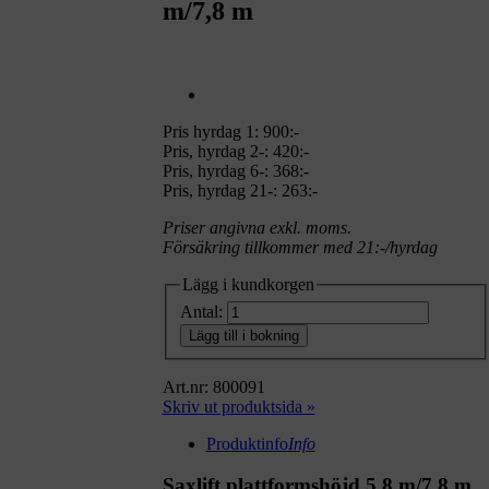
m/7,8 m
Pris hyrdag 1:
900:-
Pris, hyrdag 2-: 420:-
Pris, hyrdag 6-: 368:-
Pris, hyrdag 21-: 263:-
Priser angivna exkl. moms.
Försäkring tillkommer med 21:-/hyrdag
Lägg i kundkorgen
Antal:
Lägg till i bokning
Art.nr: 800091
Skriv ut produktsida »
Produktinfo
Info
Saxlift plattformshöjd 5,8 m/7,8 m