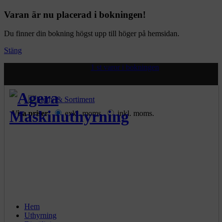
Varan är nu placerad i bokningen!
Du finner din bokning högst upp till höger på hemsidan.
Stäng
1 st varor i bokningen
Visa priser:
exkl. moms.
inkl. moms.
Hem
Uthyrning