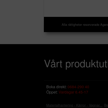
Alla rättigheter reserverade A
Vårt produktu
Boka direkt:
0684-290 40
Öppet:
Vardagar 6.45-17
Materialhantering - Kärror - Vagnar...
Be