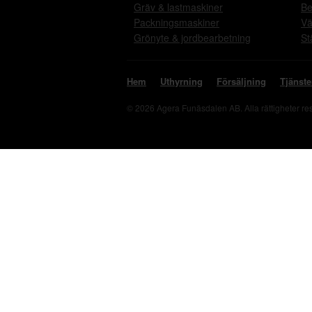
Gräv & lastmaskiner
Be
Packningsmaskiner
Vä
Grönyte & jordbearbetning
St
Hem
Uthyrning
Försäljning
Tjänste
© 2026 Agera Funäsdalen AB. Alla rättigheter r