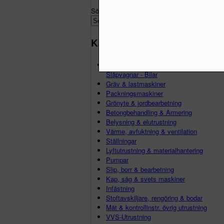
Sök produkter
Kategorier
Materialhantering - Kärror - Vagnar -
Släpvagnar - Bilar
Gräv & lastmaskiner
Packningsmaskiner
Grönyte & jordbearbetning
Betongbehandling & Armering
Belysning & elutrustning
Värme, avfuktning & ventilation
Ställningar
Lyftutrustning & materialhantering
Pumpar
Slip, borr & bearbetning
Kap, såg & svets maskiner
Infästning
Stoftavskiljare, rengöring & bodar
Mät & kontrollinstr. övrig utrustning
VVS-Utrustning