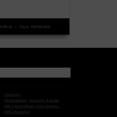
84-290 40 | Org.nr: 556768-0409
Sök produkter
Infästning
Stoftavskiljare, rengöring & bodar
Mät & kontrollinstr. övrig utrustni...
VVS-Utrustning