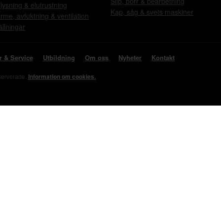
Slip, borr & bearbetning
lysning & elutrustning
Kap, såg & svets maskiner
rme, avfuktning & ventilation
ällningar
r & Service
Utbildning
Om oss
Nyheter
Kontakt
eserverade.
Information om cookies.