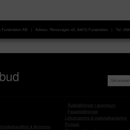
gera Funäsdalen AB | Adress: Rörosvägen 43, 84672 Funäsdalen | Tel: 06
tbud
•
Rullställningar i aluminium
•
Fasadställningar
Lyftutrustning & materialhantering
Pumpar
tongbehandling & Armering