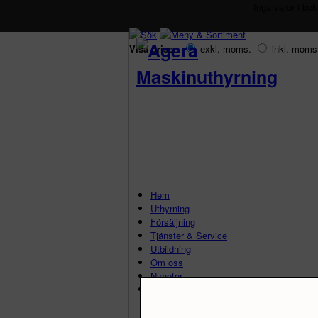
Inga varor i bo
Visa priser:
exkl. moms.
inkl. moms
Hem
Uthyrning
Försäljning
Tjänster & Service
Utbildning
Om oss
Nyheter
Kontakt