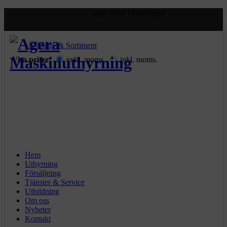
Inga varor i bokningen
Visa priser:
exkl. moms.
inkl. moms.
Hem
Uthyrning
Försäljning
Tjänster & Service
Utbildning
Om oss
Nyheter
Kontakt