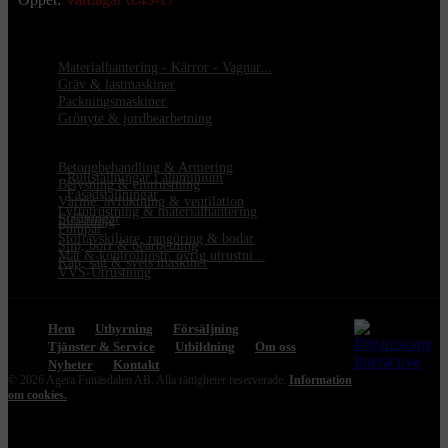
Materialhantering - Kärror - Vagnar...
Gräv & lastmaskiner
Packningsmaskiner
Grönyte & jordbearbetning
Betongbehandling & Armering
•
Rullställningar i aluminium
Belysning & elutrustning
•
Fasadställningar
Värme, avfuktning & ventilation
Lyftutrustning & materialhantering
Ställningar
Infästning
Pumpar
Stoftavskiljare, rengöring & bodar
Slip, borr & bearbetning
Mät & kontrollinstr. övrig utrustni...
Kap, såg & svets maskiner
VVS-Utrustning
Hem
Uthyrning
Försäljning
Tjänster & Service
Utbildning
Om oss
Nyheter
Kontakt
© 2026 Agera Funäsdalen AB. Alla rättigheter reserverade.
Information
om cookies.