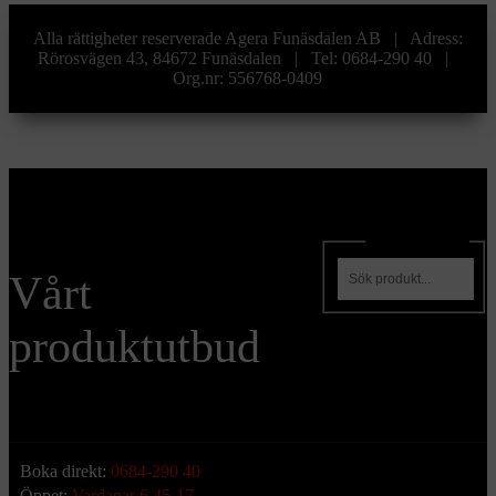
Alla rättigheter reserverade Agera Funäsdalen AB | Adress:
Rörosvägen 43, 84672 Funäsdalen | Tel: 0684-290 40 |
Org.nr: 556768-0409
Sök produkter
Vårt
produktutbud
Boka direkt:
0684-290 40
Öppet:
Vardagar 6.45-17