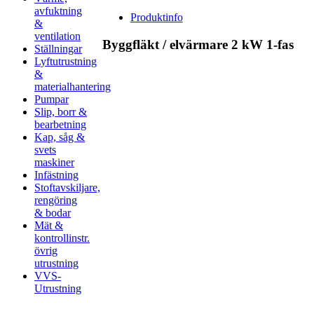
avfuktning
Produktinfo
&
ventilation
Byggfläkt / elvärmare 2 kW 1-fas
Ställningar
Lyftutrustning
&
materialhantering
Pumpar
Slip, borr &
bearbetning
Kap, såg &
svets
maskiner
Infästning
Stoftavskiljare,
rengöring
& bodar
Mät &
kontrollinstr.
övrig
utrustning
VVS-
Utrustning