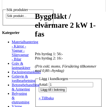
Sök produkter
Byggfläkt /
elvärmare 2 kW 1-
fas
Kategorier
Materialhantering
- Kärror -
Vagnar -
Pris hyrdag 1:
56:-
Släpvagnar
Pris hyrdag 2:
16:-
- Bilar
Gräv &
(Pris exkl. moms. Försäkring tillkommer
lastmaskiner
med 0,80:-/hyrdag)
Packningsmaskiner
Grönyte &
Lägg i kundkorgen
jordbearbetning
Antal:
Betongbehandling
& Armering
Lägg till i bokning
Belysning
&
« Tillbaka
elutrustning
Värme,