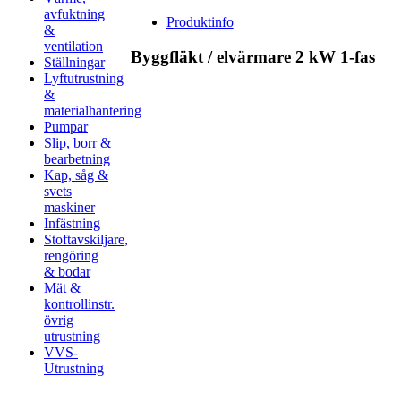
avfuktning
Produktinfo
&
ventilation
Byggfläkt / elvärmare 2 kW 1-fas
Ställningar
Lyftutrustning
&
materialhantering
Pumpar
Slip, borr &
bearbetning
Kap, såg &
svets
maskiner
Infästning
Stoftavskiljare,
rengöring
& bodar
Mät &
kontrollinstr.
övrig
utrustning
VVS-
Utrustning