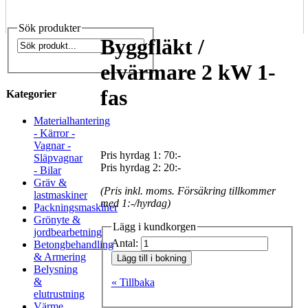
Sök produkter
Byggfläkt /
elvärmare 2 kW 1-
fas
Kategorier
Materialhantering
- Kärror -
Vagnar -
Pris hyrdag 1:
70:-
Släpvagnar
Pris hyrdag 2:
20:-
- Bilar
Gräv &
(Pris inkl. moms. Försäkring tillkommer
lastmaskiner
med 1:-/hyrdag)
Packningsmaskiner
Grönyte &
Lägg i kundkorgen
jordbearbetning
Antal:
Betongbehandling
& Armering
Lägg till i bokning
Belysning
&
« Tillbaka
elutrustning
Värme,