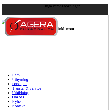
Inga varor i bokningen
Visa priser:
exkl. moms.
inkl. moms.
Hem
Uthyrning
Försäljning
Tjänster & Service
Utbildning
Om oss
Nyheter
Kontakt