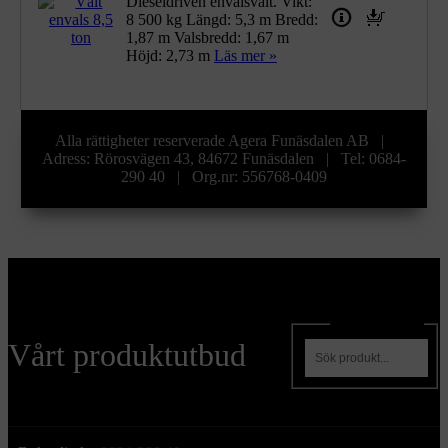
Dieseldriven envalsvält. Vikt:
8 500 kg Längd: 5,3 m Bredd:
1,87 m Valsbredd: 1,67 m
Höjd: 2,73 m
Läs mer »
Alla rättigheter reserverade Agera Funäsdalen AB |
Adress: Rörosvägen 43, 84672 Funäsdalen | Tel: 0684-
290 40 | Org.nr: 556768-0409
Sök produkter
Vårt produktutbud