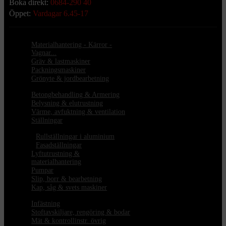
Boka direkt:
0684-290 40
Öppet:
Vardagar 6.45-17
Materialhantering - Kärror -
Vagnar...
Gräv & lastmaskiner
Packningsmaskiner
Grönyte & jordbearbetning
Betongbehandling & Armering
Belysning & elutrustning
Värme, avfuktning & ventilation
Ställningar
•
Rullställningar i aluminium
•
Fasadställningar
Lyftutrustning &
materialhantering
Pumpar
Slip, borr & bearbetning
Kap, såg & svets maskiner
Infästning
Stoftavskiljare, rengöring & bodar
Mät & kontrollinstr. övrig