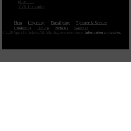
utrustni...
VVS-Utrustning
Hem
Uthyrning
Försäljning
Tjänster & Service
Utbildning
Om oss
Nyheter
Kontakt
© 2026 Agera Funäsdalen AB. Alla rättigheter reserverade.
Information om cookies.