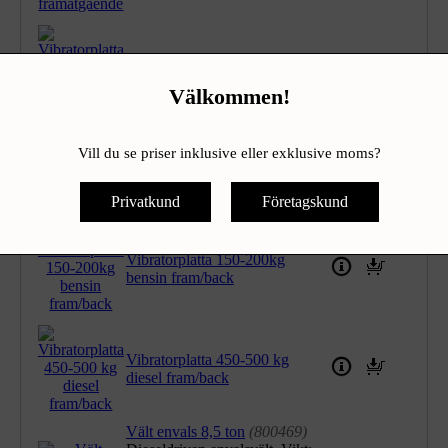
Vibratorplatta < 100kg bensin
framåtgående
Välkommen!
Vill du se priser inklusive eller exklusive moms?
Vibratorplatta 100-150kg
bensin fram/back
Privatkund
Företagskund
Vibratorplatta 150-200kg
bensin fram/back
Vibratorplatta 450-500 kg
diesel fram/back
Vält envals 8,5 ton
(800469)